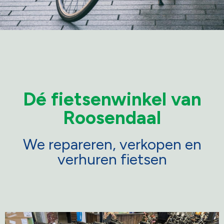
VERKOOP
VAN FIETSEN
Dé fietsenwinkel van
Van nieuw tot
Roosendaal
tweedehands
We repareren, verkopen en
verhuren fietsen