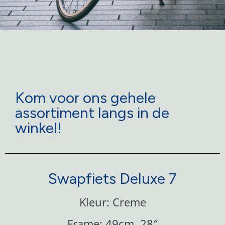
VERKOOP
VAN FIETSEN
Kom voor ons gehele
Van nieuw tot
assortiment langs in de
tweedehands
winkel!
Swapfiets Deluxe 7
Kleur: Creme
Frame: 49cm, 28″